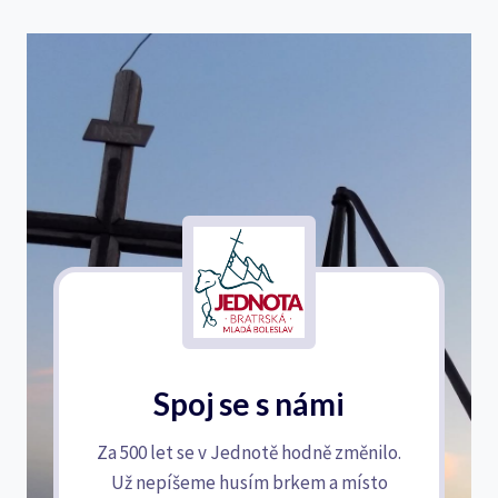
Spoj se s námi
Za 500 let se v Jednotě hodně změnilo.
Už nepíšeme husím brkem a místo