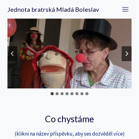
Přeskočit
Jednota bratrská Mladá Boleslav
na
obsah
Co chystáme
(klikni na název příspěvku, aby ses dozvěděl více)