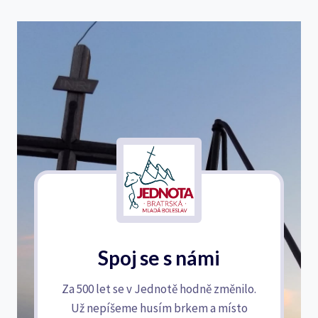
Spoj se s námi
Za 500 let se v Jednotě hodně změnilo.
Už nepíšeme husím brkem a místo