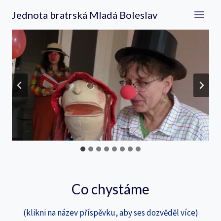
Přeskočit
Jednota bratrská Mladá Boleslav
na
obsah
Co chystáme
(klikni na název příspěvku, aby ses dozvěděl více)