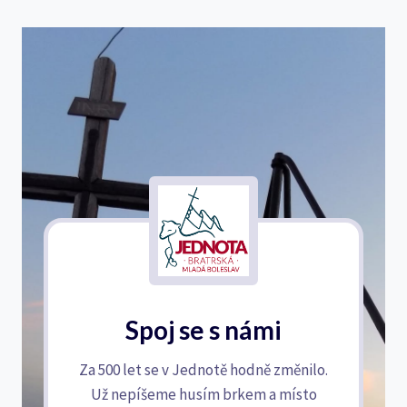
Spoj se s námi
Za 500 let se v Jednotě hodně změnilo.
Už nepíšeme husím brkem a místo