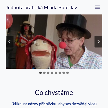
Přeskočit
Jednota bratrská Mladá Boleslav
na
obsah
Co chystáme
(klikni na název příspěvku, aby ses dozvěděl více)