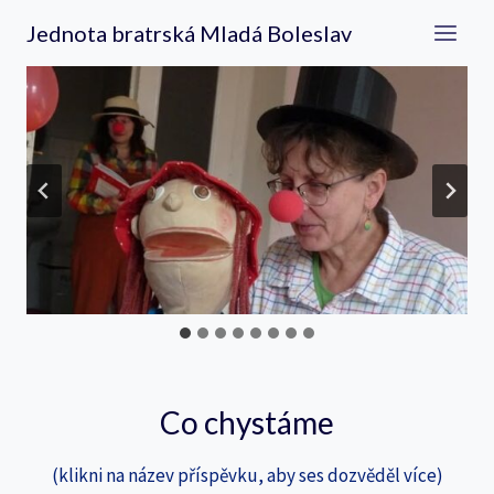
Přeskočit
Jednota bratrská Mladá Boleslav
na
obsah
Co chystáme
(klikni na název příspěvku, aby ses dozvěděl více)