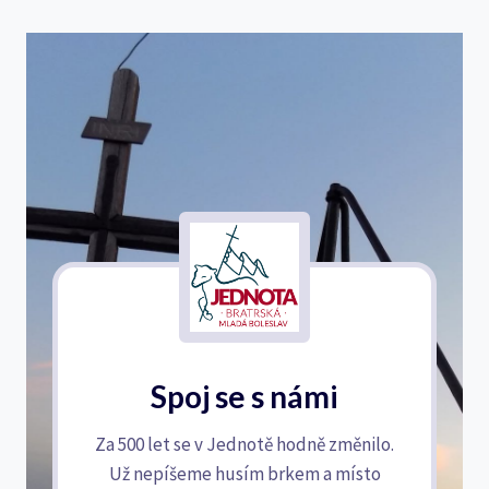
Spoj se s námi
Za 500 let se v Jednotě hodně změnilo.
Už nepíšeme husím brkem a místo