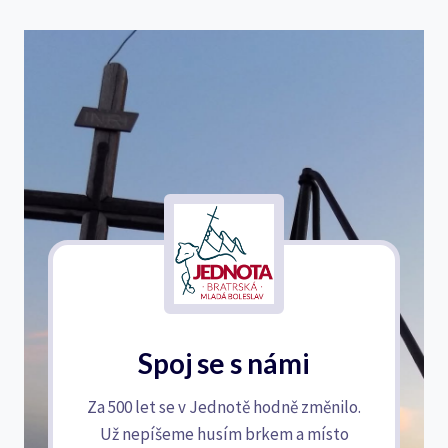
Spoj se s námi
Za 500 let se v Jednotě hodně změnilo.
Už nepíšeme husím brkem a místo