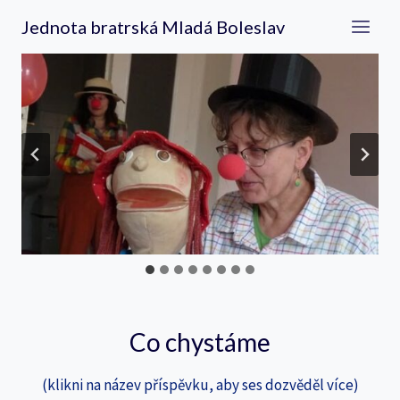
Přeskočit
Jednota bratrská Mladá Boleslav
na
obsah
Co chystáme
(klikni na název příspěvku, aby ses dozvěděl více)