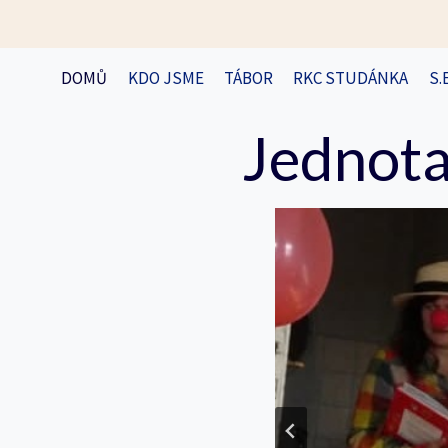
Přeskočit
na
obsah
DOMŮ
KDO JSME
TÁBOR
RKC STUDÁNKA
S.
Jednota