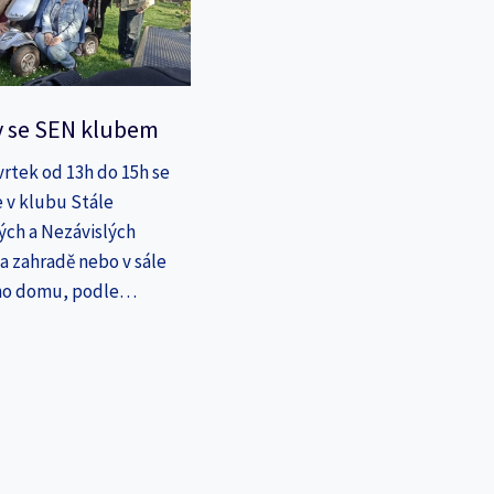
y se SEN klubem
vrtek od 13h do 15h se
 v klubu Stále
ých a Nezávislých
a zahradě nebo v sále
ho domu, podle…