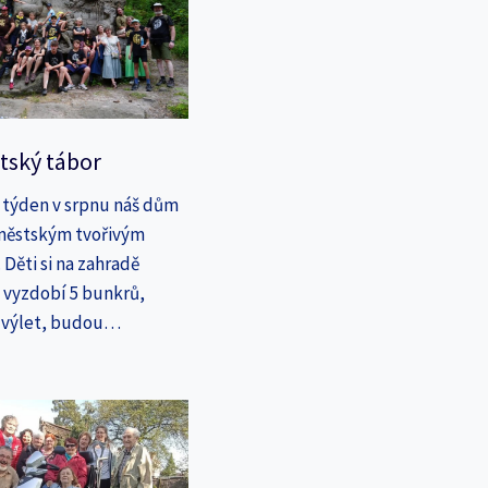
tský tábor
 týden v srpnu náš dům
íměstským tvořivým
Děti si na zahradě
a vyzdobí 5 bunkrů,
a výlet, budou…