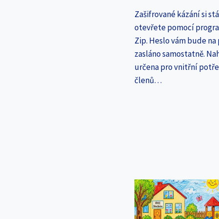
Zašifrované kázání si st
otevřete pomocí progr
Zip. Heslo vám bude na
zasláno samostatně. Nah
určena pro vnitřní potř
členů…