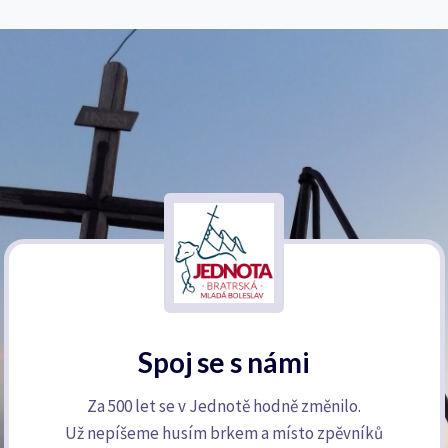
Spoj se s námi
Za 500 let se v Jednotě hodně změnilo.
Už nepíšeme husím brkem a místo zpěvníků