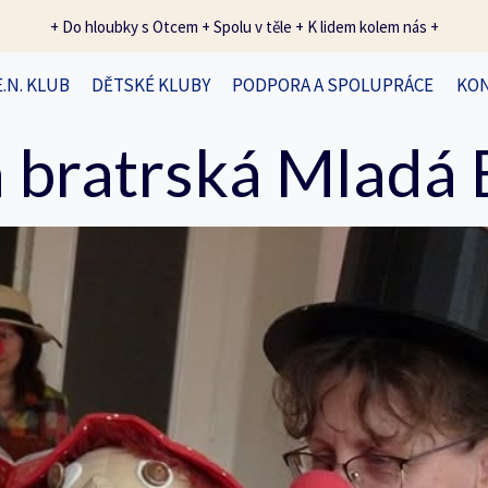
+ Do hloubky s Otcem + Spolu v těle + K lidem kolem nás +
E.N. KLUB
DĚTSKÉ KLUBY
PODPORA A SPOLUPRÁCE
KO
 bratrská Mladá 