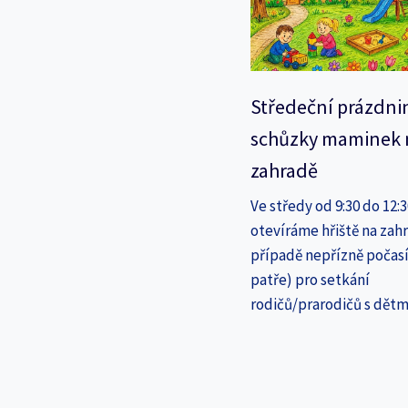
Středeční prázdni
schůzky maminek 
zahradě
Ve středy od 9:30 do 12:
otevíráme hřiště na zahr
případě nepřízně počasí
patře) pro setkání
rodičů/prarodičů s dětm