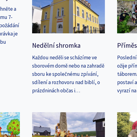
áhněte a
amu 7-
 požádání
rávka je
ebu
Nedělní shromka
Příměs
Každou neděli se scházíme ve
Poslední
sborovém domě nebo na zahradě
ožije př
sboru ke společnému zpívání,
táborem. 
sdílení a rozhovoru nad biblí, o
postaví 
prázdninách občas i…
vyrazí n