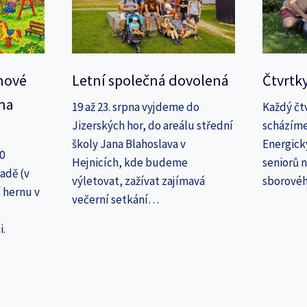
nové
Letní společná dovolená
Čtvrtk
na
19 až 23. srpna vyjdeme do
Každý čt
Jizerských hor, do areálu střední
scházíme
školy Jana Blahoslava v
Energick
30
Hejnicích, kde budeme
seniorů n
adě (v
výletovat, zažívat zajímavá
sborové
 hernu v
večerní setkání…
i.