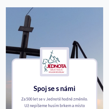
Spoj se s námi
Za 500 let se v Jednotě hodně změnilo.
Už nepíšeme husím brkem a místo