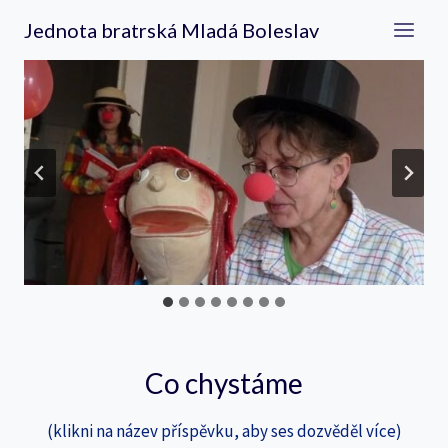
Přeskočit
Jednota bratrská Mladá Boleslav
na
obsah
Co chystáme
(klikni na název příspěvku, aby ses dozvěděl více)