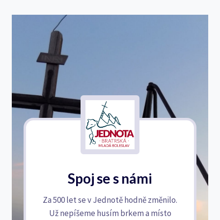
Spoj se s námi
Za 500 let se v Jednotě hodně změnilo.
Už nepíšeme husím brkem a místo