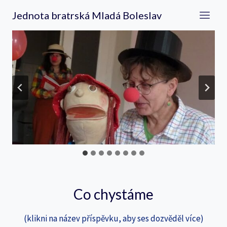
Přeskočit
Jednota bratrská Mladá Boleslav
na
obsah
…
Co chystáme
(klikni na název příspěvku, aby ses dozvěděl více)