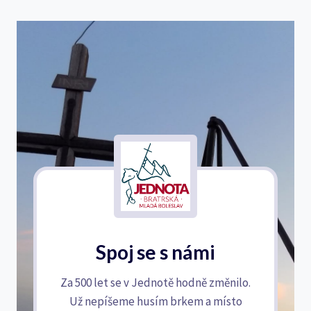
Spoj se s námi
Za 500 let se v Jednotě hodně změnilo.
Už nepíšeme husím brkem a místo