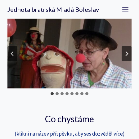
Přeskočit
Jednota bratrská Mladá Boleslav
na
obsah
Co chystáme
(klikni na název příspěvku, aby ses dozvěděl více)