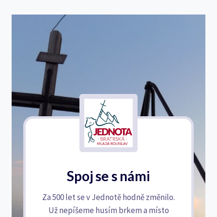
Spoj se s námi
Za 500 let se v Jednotě hodně změnilo.
Už nepíšeme husím brkem a místo