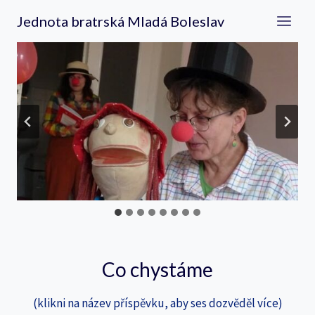
Přeskočit
Jednota bratrská Mladá Boleslav
na
obsah
Co chystáme
(klikni na název příspěvku, aby ses dozvěděl více)