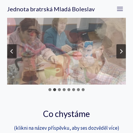
Přeskočit
Jednota bratrská Mladá Boleslav
na
obsah
Co chystáme
(klikni na název příspěvku, aby ses dozvěděl více)