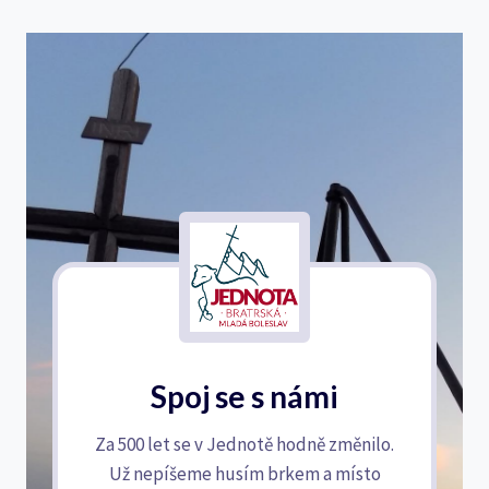
Spoj se s námi
Za 500 let se v Jednotě hodně změnilo.
Už nepíšeme husím brkem a místo