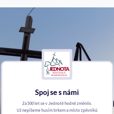
Spoj se s námi
Za 500 let se v Jednotě hodně změnilo.
Už nepíšeme husím brkem a místo zpěvníků