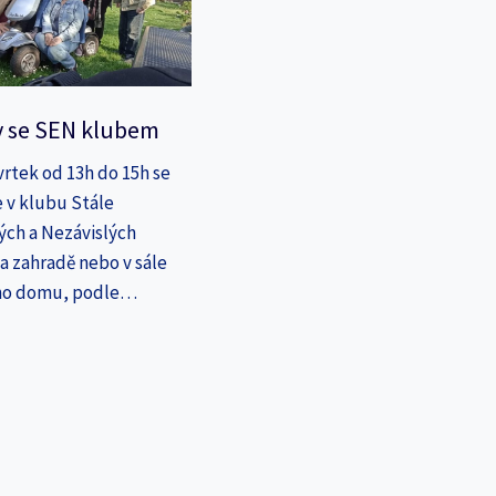
y se SEN klubem
vrtek od 13h do 15h se
 v klubu Stále
ých a Nezávislých
a zahradě nebo v sále
ho domu, podle…