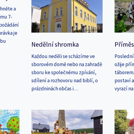
áhněte a
amu 7-
 požádání
rávka je
ebu
Nedělní shromka
Příměs
Každou neděli se scházíme ve
Poslední
sborovém domě nebo na zahradě
ožije př
sboru ke společnému zpívání,
táborem. 
sdílení a rozhovoru nad biblí, o
postaví 
prázdninách občas i…
vyrazí n