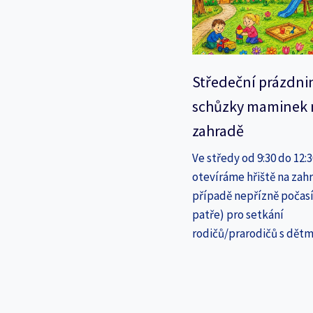
Středeční prázdni
schůzky maminek 
zahradě
Ve středy od 9:30 do 12:
otevíráme hřiště na zahr
případě nepřízně počasí
patře) pro setkání
rodičů/prarodičů s dětm