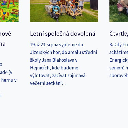
nové
Letní společná dovolená
Čtvrtk
na
19 až 23. srpna vyjdeme do
Každý čt
Jizerských hor, do areálu střední
scházíme
školy Jana Blahoslava v
Energick
30
Hejnicích, kde budeme
seniorů n
adě (v
výletovat, zažívat zajímavá
sborové
 hernu v
večerní setkání…
i.