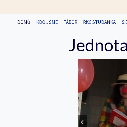
Přeskočit
na
obsah
DOMŮ
KDO JSME
TÁBOR
RKC STUDÁNKA
S.
Jednota