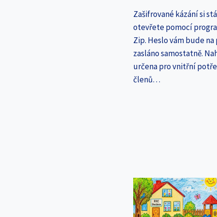
Zašifrované kázání si st
otevřete pomocí progr
Zip. Heslo vám bude na
zasláno samostatně. Nah
určena pro vnitřní potř
členů…