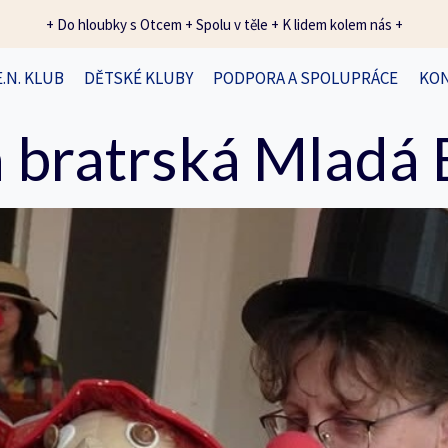
+ Do hloubky s Otcem + Spolu v těle + K lidem kolem nás +
E.N. KLUB
DĚTSKÉ KLUBY
PODPORA A SPOLUPRÁCE
KO
 bratrská Mladá 