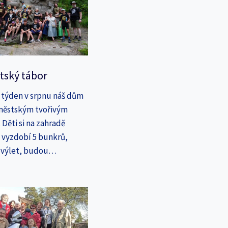
tský tábor
 týden v srpnu náš dům
íměstským tvořivým
Děti si na zahradě
a vyzdobí 5 bunkrů,
a výlet, budou…