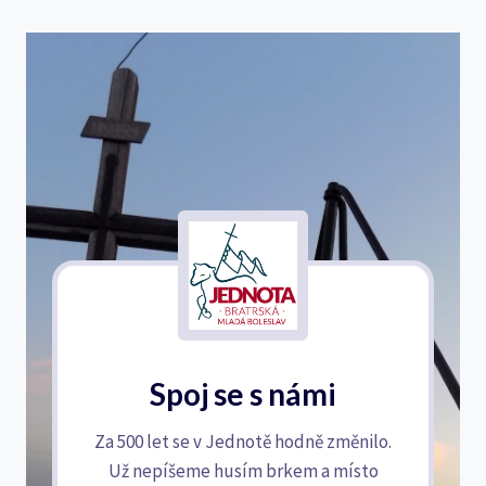
Spoj se s námi
Za 500 let se v Jednotě hodně změnilo.
Už nepíšeme husím brkem a místo