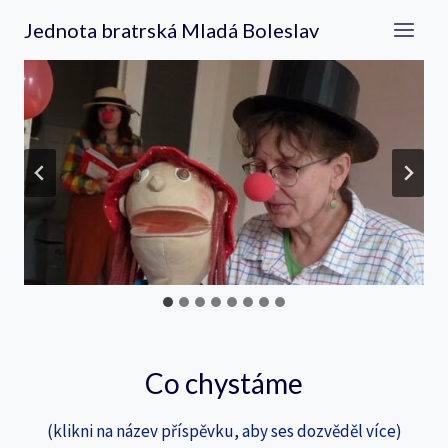
Přeskočit
Jednota bratrská Mladá Boleslav
na
obsah
…
Co chystáme
(klikni na název příspěvku, aby ses dozvěděl více)