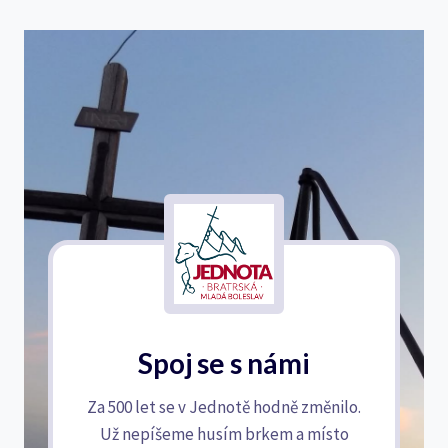
Spoj se s námi
Za 500 let se v Jednotě hodně změnilo.
Už nepíšeme husím brkem a místo