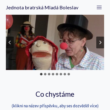
Přeskočit
Jednota bratrská Mladá Boleslav
na
obsah
Co chystáme
(klikni na název příspěvku, aby ses dozvěděl více)