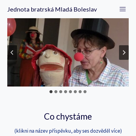
Přeskočit
Jednota bratrská Mladá Boleslav
na
obsah
Co chystáme
(klikni na název příspěvku, aby ses dozvěděl více)