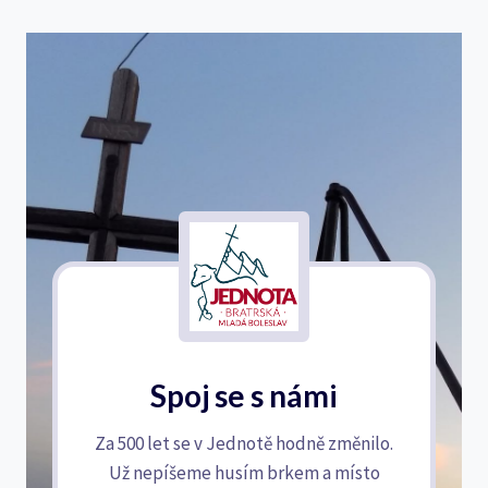
Spoj se s námi
Za 500 let se v Jednotě hodně změnilo.
Už nepíšeme husím brkem a místo