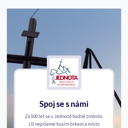
Spoj se s námi
Za 500 let se v Jednotě hodně změnilo.
Už nepíšeme husím brkem a místo