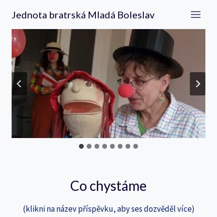
Přeskočit
Jednota bratrská Mladá Boleslav
na
obsah
Co chystáme
(klikni na název příspěvku, aby ses dozvěděl více)