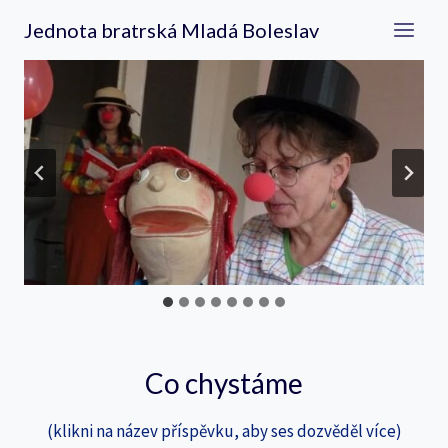
Přeskočit
Jednota bratrská Mladá Boleslav
na
obsah
Co chystáme
(klikni na název příspěvku, aby ses dozvěděl více)