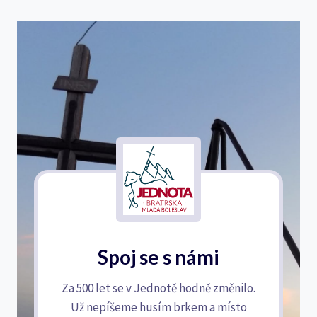
Spoj se s námi
Za 500 let se v Jednotě hodně změnilo.
Už nepíšeme husím brkem a místo