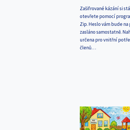
Zašifrované kázání si st
otevřete pomocí progr
Zip. Heslo vám bude na
zasláno samostatně. Nah
určena pro vnitřní potř
členů…