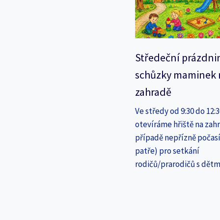
Středeční prázdni
schůzky maminek 
zahradě
Ve středy od 9:30 do 12:
otevíráme hřiště na zahr
případě nepřízně počasí
patře) pro setkání
rodičů/prarodičů s dětm