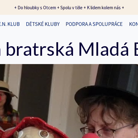
+ Do hloubky s Otcem + Spolu v těle + K lidem kolem nás +
E.N. KLUB
DĚTSKÉ KLUBY
PODPORA A SPOLUPRÁCE
KO
 bratrská Mladá 