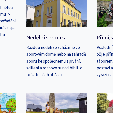
áhněte a
amu 7-
 požádání
rávka je
ebu
Nedělní shromka
Příměs
Každou neděli se scházíme ve
Poslední
sborovém domě nebo na zahradě
ožije př
sboru ke společnému zpívání,
táborem. 
sdílení a rozhovoru nad biblí, o
postaví 
prázdninách občas i…
vyrazí n