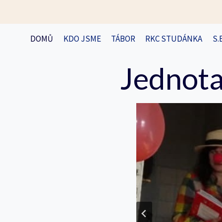
Přeskočit
na
obsah
DOMŮ
KDO JSME
TÁBOR
RKC STUDÁNKA
S.
Jednota