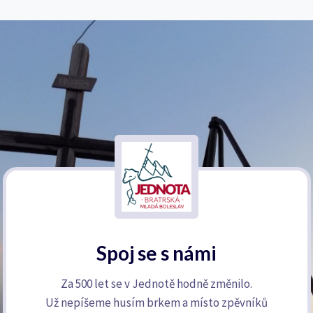
Spoj se s námi
Za 500 let se v Jednotě hodně změnilo.
Už nepíšeme husím brkem a místo zpěvníků