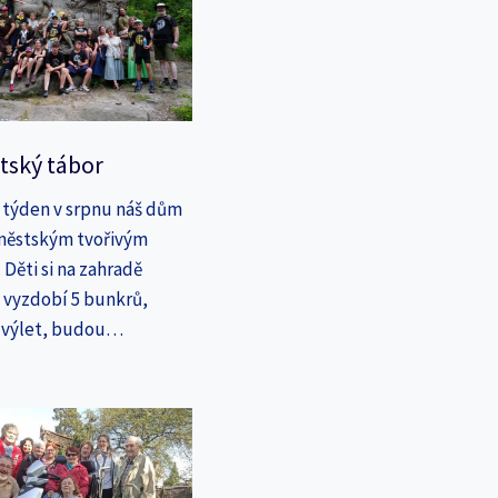
tský tábor
 týden v srpnu náš dům
íměstským tvořivým
Děti si na zahradě
a vyzdobí 5 bunkrů,
a výlet, budou…