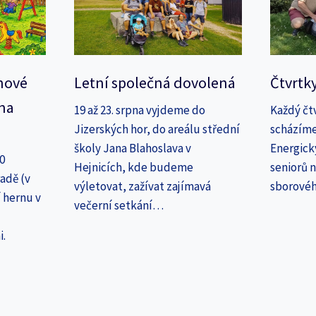
nové
Letní společná dovolená
Čtvrtk
na
19 až 23. srpna vyjdeme do
Každý čt
Jizerských hor, do areálu střední
scházíme
školy Jana Blahoslava v
Energick
30
Hejnicích, kde budeme
seniorů n
adě (v
výletovat, zažívat zajímavá
sborové
 hernu v
večerní setkání…
i.