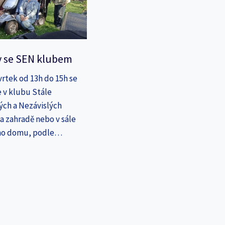
y se SEN klubem
vrtek od 13h do 15h se
 v klubu Stále
ých a Nezávislých
a zahradě nebo v sále
ho domu, podle…