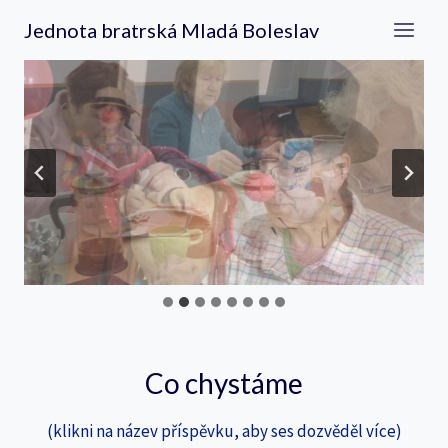
Přeskočit
Jednota bratrská Mladá Boleslav
na
obsah
Co chystáme
(klikni na název příspěvku, aby ses dozvěděl více)