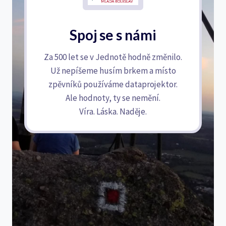
Spoj se s námi
Za 500 let se v Jednotě hodně změnilo.
Už nepíšeme husím brkem a místo
zpěvníků používáme dataprojektor.
Ale hodnoty, ty se nemění.
Víra. Láska. Naděje.