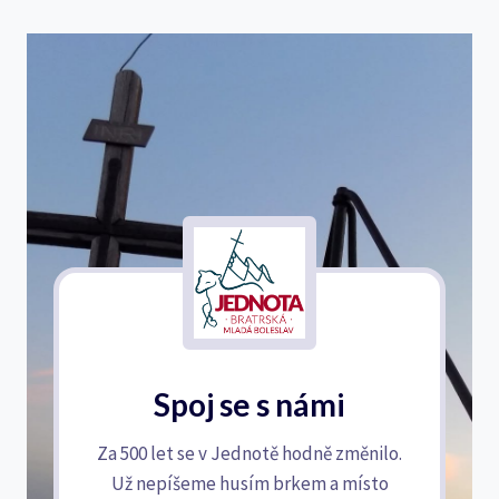
Spoj se s námi
Za 500 let se v Jednotě hodně změnilo.
Už nepíšeme husím brkem a místo