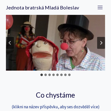
Přeskočit
Jednota bratrská Mladá Boleslav
na
obsah
Co chystáme
(klikni na název příspěvku, aby ses dozvěděl více)