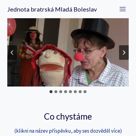
Přeskočit
Jednota bratrská Mladá Boleslav
na
obsah
…
Co chystáme
(klikni na název příspěvku, aby ses dozvěděl více)