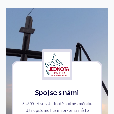
Spoj se s námi
Za 500 let se v Jednotě hodně změnilo.
Už nepíšeme husím brkem a místo