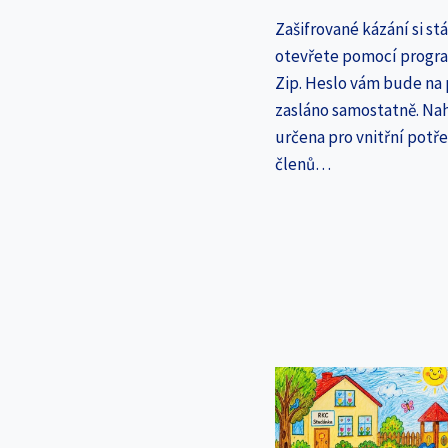
Zašifrované kázání si st
otevřete pomocí progr
Zip. Heslo vám bude na
zasláno samostatně. Nah
určena pro vnitřní potř
členů…