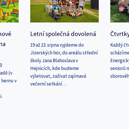
nové
Letní společná dovolená
Čtvrtk
na
19 až 23. srpna vyjdeme do
Každý čt
Jizerských hor, do areálu střední
scházíme
školy Jana Blahoslava v
Energick
30
Hejnicích, kde budeme
seniorů n
adě (v
výletovat, zažívat zajímavá
sborové
 hernu v
večerní setkání…
i.