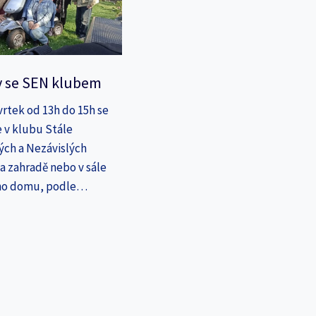
y se SEN klubem
vrtek od 13h do 15h se
 v klubu Stále
ých a Nezávislých
a zahradě nebo v sále
ho domu, podle…