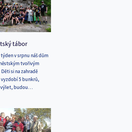
tský tábor
 týden v srpnu náš dům
íměstským tvořivým
Děti si na zahradě
a vyzdobí 5 bunkrů,
a výlet, budou…