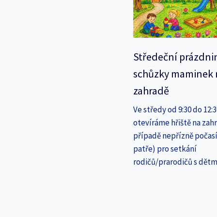
Středeční prázdni
schůzky maminek 
zahradě
Ve středy od 9:30 do 12:
otevíráme hřiště na zahr
případě nepřízně počasí
patře) pro setkání
rodičů/prarodičů s dětm