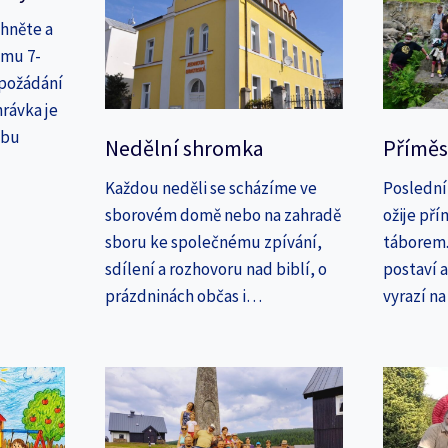
áhněte a
amu 7-
 požádání
rávka je
ebu
Nedělní shromka
Příměs
Každou neděli se scházíme ve
Poslední
sborovém domě nebo na zahradě
ožije př
sboru ke společnému zpívání,
táborem. 
sdílení a rozhovoru nad biblí, o
postaví 
prázdninách občas i…
vyrazí n