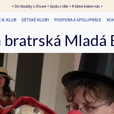
+ Do hloubky s Otcem + Spolu v těle + K lidem kolem nás +
E.N. KLUB
DĚTSKÉ KLUBY
PODPORA A SPOLUPRÁCE
KO
 bratrská Mladá 