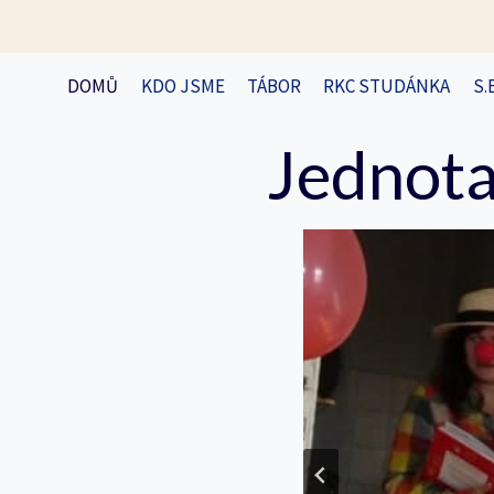
Přeskočit
na
obsah
DOMŮ
KDO JSME
TÁBOR
RKC STUDÁNKA
S.
Jednota