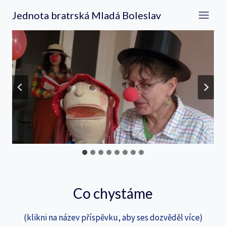
Přeskočit
Jednota bratrská Mladá Boleslav
na
obsah
…
Co chystáme
(klikni na název příspěvku, aby ses dozvěděl více)