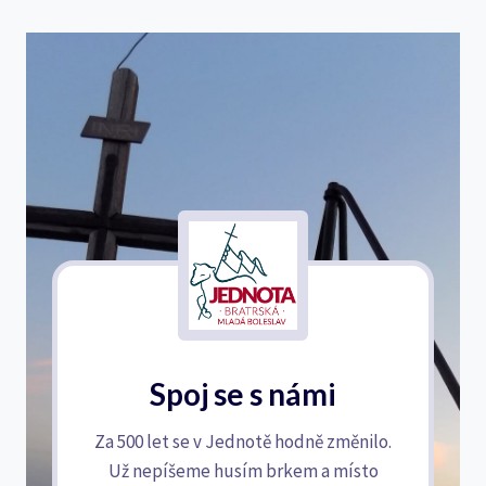
Spoj se s námi
Za 500 let se v Jednotě hodně změnilo.
Už nepíšeme husím brkem a místo