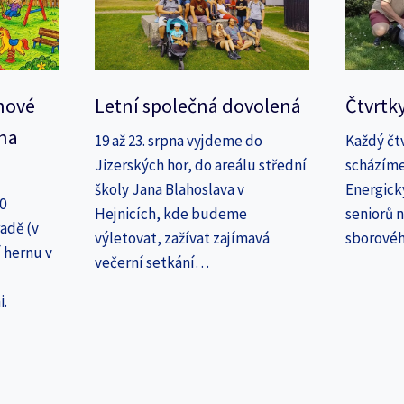
nové
Letní společná dovolená
Čtvrtk
na
19 až 23. srpna vyjdeme do
Každý čt
Jizerských hor, do areálu střední
scházíme
školy Jana Blahoslava v
Energick
30
Hejnicích, kde budeme
seniorů n
adě (v
výletovat, zažívat zajímavá
sborové
 hernu v
večerní setkání…
i.