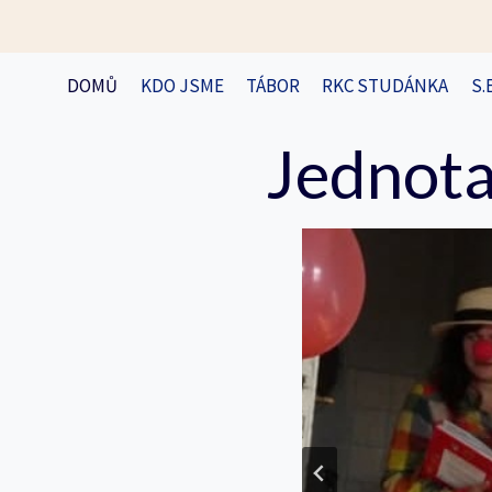
Přeskočit
na
obsah
DOMŮ
KDO JSME
TÁBOR
RKC STUDÁNKA
S.
Jednota