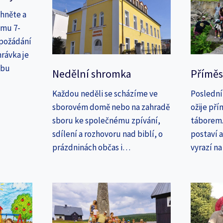
áhněte a
amu 7-
 požádání
rávka je
ebu
Nedělní shromka
Příměs
Každou neděli se scházíme ve
Poslední
sborovém domě nebo na zahradě
ožije př
sboru ke společnému zpívání,
táborem. 
sdílení a rozhovoru nad biblí, o
postaví 
prázdninách občas i…
vyrazí n