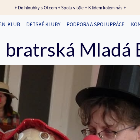
+ Do hloubky s Otcem + Spolu v těle + K lidem kolem nás +
E.N. KLUB
DĚTSKÉ KLUBY
PODPORA A SPOLUPRÁCE
KO
 bratrská Mladá 