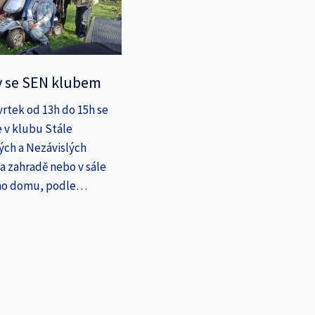
y se SEN klubem
vrtek od 13h do 15h se
 v klubu Stále
ých a Nezávislých
a zahradě nebo v sále
ho domu, podle…