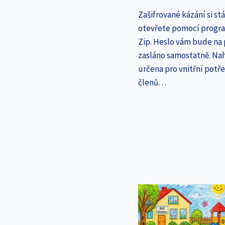
Zašifrované kázání si st
otevřete pomocí progr
Zip. Heslo vám bude na
zasláno samostatně. Nah
určena pro vnitřní potř
členů…