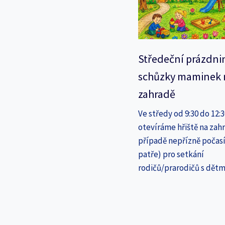
Středeční prázdni
schůzky maminek 
zahradě
Ve středy od 9:30 do 12:
otevíráme hřiště na zahr
případě nepřízně počasí
patře) pro setkání
rodičů/prarodičů s dětm