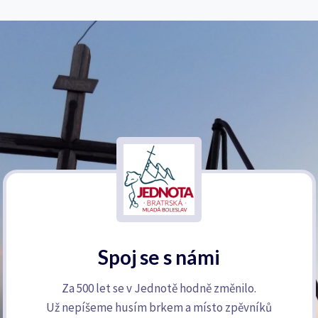
Spoj se s námi
Za 500 let se v Jednotě hodně změnilo.
Už nepíšeme husím brkem a místo zpěvníků