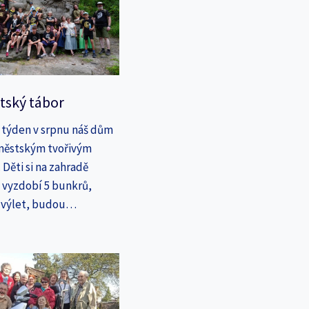
tský tábor
 týden v srpnu náš dům
íměstským tvořivým
Děti si na zahradě
a vyzdobí 5 bunkrů,
a výlet, budou…