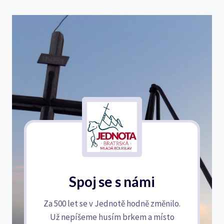
Spoj se s námi
Za 500 let se v Jednotě hodně změnilo.
Už nepíšeme husím brkem a místo