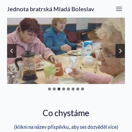
Přeskočit
Jednota bratrská Mladá Boleslav
na
obsah
Co chystáme
(klikni na název příspěvku, aby ses dozvěděl více)