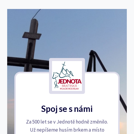
Spoj se s námi
Za 500 let se v Jednotě hodně změnilo.
Už nepíšeme husím brkem a místo