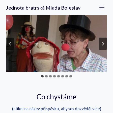
Přeskočit
Jednota bratrská Mladá Boleslav
na
obsah
…
Co chystáme
(klikni na název příspěvku, aby ses dozvěděl více)