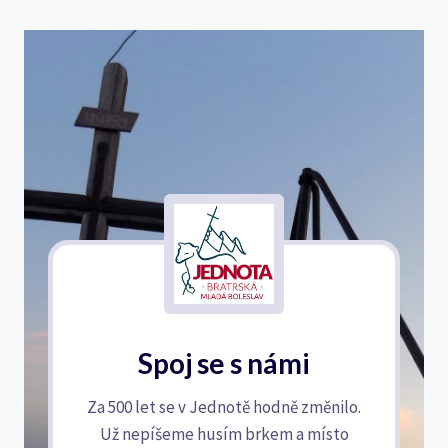
Spoj se s námi
Za 500 let se v Jednotě hodně změnilo.
Už nepíšeme husím brkem a místo