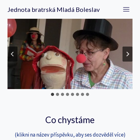
Přeskočit
Jednota bratrská Mladá Boleslav
na
obsah
…
Co chystáme
(klikni na název příspěvku, aby ses dozvěděl více)